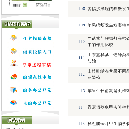
108
警惕沙漠蝗的猖獗发
109
苹果绵蚜发生危害特
性诱盆与频振灯在棉
110
中的作用比较
山东嘉祥县土蝗种类
111
防治
山楂叶螨在苹果不同
112
及繁殖
113
苹果生长前期昆虫群
114
香蕉假茎象甲实验种
115
樟粗腿萤叶甲生物学