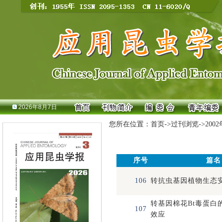
2026年8月7日
您所在位置：
首页
->
过刊浏览
->
200
序号
篇名
106
转抗虫基因植物生态
转基因棉花Bt毒蛋白
107
效应