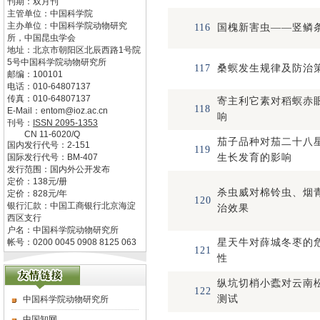
刊期：双月刊
主管单位：
中国科学院
主办单位：
中国科学院动物研究
116
国槐新害虫——竖鳞
所，中国昆虫学会
地址：
北京市朝阳区北辰西路1号院
5号中国科学院动物研究所
117
桑螟发生规律及防治
邮编：
100101
电话：
010-64807137
传真：
010-64807137
寄主利它素对稻螟赤
118
E-Mail：
entom@ioz.ac.cn
响
刊号：
ISSN
2095-1353
CN
11-6020/Q
茄子品种对茄二十八
国内发行代号：
2-151
119
国际发行代号：
BM-407
生长发育的影响
发行范围：国内外公开发布
定价：
138
元/册
杀虫威对棉铃虫、烟
定价：
828
元/年
120
银行汇款：中国工商银行北京海淀
治效果
西区支行
户名：中国科学院动物研究所
帐号：0200 0045 0908 8125 063
星天牛对薛城冬枣的
121
性
纵坑切梢小蠹对云南
122
测试
中国科学院动物研究所
中国知网