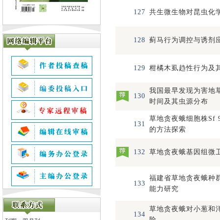
127
共生微生物对昆虫化
128
蓟马行为调控与诱剂
129
柑橘木虱趋性行为及
我国最早发现为害地
130
时间及其虫源分布
草地贪夜蛾细胞株Sf
131
的方法探索
132
草地贪夜蛾基因组微
福建省草地贪夜蛾种
133
能力研究
草地贪夜蛾对小葱和
134
险