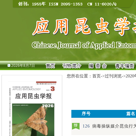
2026年8月7日
您所在位置：
首页
->
过刊浏览
->
202
序号
篇名
126
病毒操纵媒介昆虫行