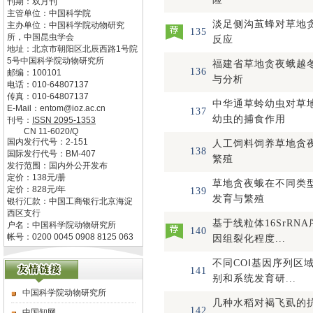
刊期：双月刊
主管单位：
中国科学院
淡足侧沟茧蜂对草地
主办单位：
中国科学院动物研究
135
所，中国昆虫学会
反应
地址：
北京市朝阳区北辰西路1号院
5号中国科学院动物研究所
福建省草地贪夜蛾越
136
邮编：
100101
与分析
电话：
010-64807137
传真：
010-64807137
中华通草蛉幼虫对草
E-Mail：
entom@ioz.ac.cn
137
幼虫的捕食作用
刊号：
ISSN
2095-1353
CN
11-6020/Q
国内发行代号：
2-151
人工饲料饲养草地贪
138
国际发行代号：
BM-407
繁殖
发行范围：国内外公开发布
定价：
138
元/册
草地贪夜蛾在不同类
定价：
828
元/年
139
发育与繁殖
银行汇款：中国工商银行北京海淀
西区支行
基于线粒体16SrRN
户名：中国科学院动物研究所
140
帐号：0200 0045 0908 8125 063
因组裂化程度...
不同COⅠ基因序列区
141
别和系统发育研...
中国科学院动物研究所
几种水稻对褐飞虱的
142
中国知网