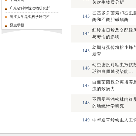
关次生物质分析
广东省科学院动物研究所
乙基多杀菌素和乙虫
143
浙江大学昆虫科学研究所
酶和乙酰胆碱酯酶...
昆虫学报
红铃虫日龄及交配经
144
与寿命的影响
幼期薜荔传粉榕小蜂
145
发育
幼虫密度对粘虫抵抗
146
球孢白僵菌侵染能...
白僵菌菌株分离培养
147
虫的致病力
不同受害油松林内红
148
的地统计学研究
149
中华通草蛉幼虫人工