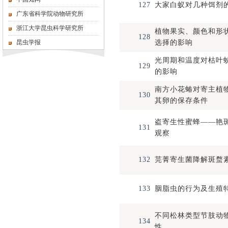
127
大家白蚁对几种饵剂
广东省科学院动物研究所
浙江大学昆虫科学研究所
植物果实、颜色和形
128
昆虫学报
选择的影响
光周期和温度对枯叶
129
的影响
南方小花蝽对寄主植
130
其卵的保存条件
盗寄生性蜜蜂——艳
131
观察
132
芫菁寄生菌降解斑蝥
133
胭脂虫的行为及生殖
不同松林类型节肢动
134
性