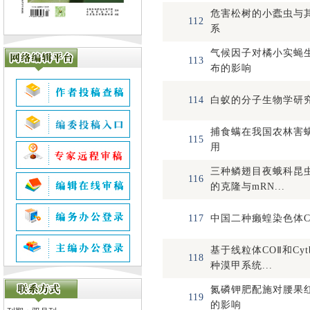
危害松树的小蠹虫与
112
系
气候因子对橘小实蝇
113
布的影响
114
白蚁的分子生物学研
捕食螨在我国农林害
115
用
三种鳞翅目夜蛾科昆虫
116
的克隆与mRN...
117
中国二种癞蝗染色体
基于线粒体COⅡ和Cy
118
种漠甲系统...
氮磷钾肥配施对腰果
119
的影响