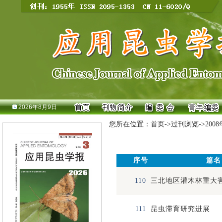
2026年8月9日
您所在位置：
首页
->
过刊浏览
->
200
序号
篇名
110
三北地区灌木林重大
111
昆虫滞育研究进展