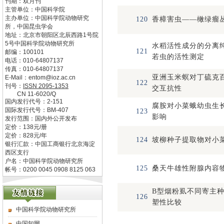
刊期：双月刊
主管单位：
中国科学院
主办单位：
中国科学院动物研究
120
香樟害虫——橄绿瘤
所，中国昆虫学会
地址：
北京市朝阳区北辰西路1号院
5号中国科学院动物研究所
水稻活性成分的分离
121
邮编：
100101
若虫的活性测定
电话：
010-64807137
传真：
010-64807137
亚洲玉米螟对丁硫克
E-Mail：
entom@ioz.ac.cn
122
刊号：
ISSN
2095-1353
交互抗性
CN
11-6020/Q
国内发行代号：
2-151
腐胺对小菜蛾幼虫生
国际发行代号：
BM-407
123
影响
发行范围：国内外公开发布
定价：
138
元/册
定价：
828
元/年
124
坡柳种子提取物对小
银行汇款：中国工商银行北京海淀
西区支行
户名：中国科学院动物研究所
125
桑天牛雄性附腺内容
帐号：0200 0045 0908 8125 063
B型烟粉虱不同寄主
126
塑性比较
中国科学院动物研究所
中国知网