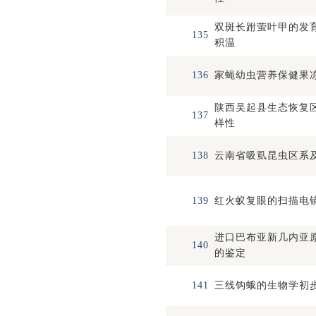
双斑长跗萤叶甲的发
135
积温
136
家蝇幼虫营养保健果
陕西吴起县生态恢复
137
样性
138
云南省吸虱昆虫区系
139
红火蚁复眼的扫描电
进口巴布亚新几内亚
140
的鉴定
141
三线钩蛾的生物学初