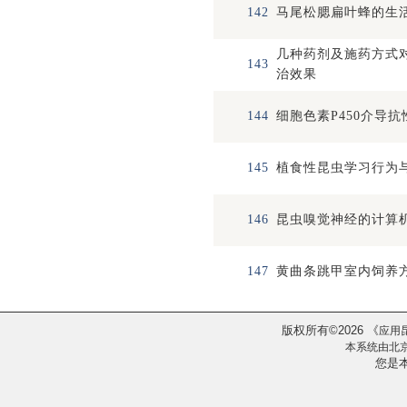
142
马尾松腮扁叶蜂的生
几种药剂及施药方式
143
治效果
144
细胞色素P450介导
145
植食性昆虫学习行为
146
昆虫嗅觉神经的计算
147
黄曲条跳甲室内饲养
版权所有
2026
《
©
应用
本系统由
北
您是