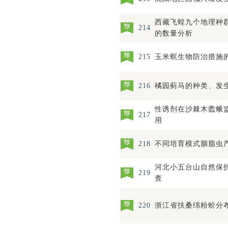
西藏飞蝗九个地理种
214
的数量分析
215
玉米螟生物防治措施
216
橘园蓟马的种类、发
性诱剂在沙棘木蠹蛾
217
用
218
不同培育模式胭脂虫
河北小五台山自然保
219
查
220
浙江省扶桑绵粉蚧分