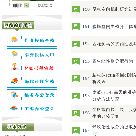
190
昆虫定向机制研究进
191
蜜蜂群内生殖分工体
192
西花蓟马的抗药性及
193
寄生蜂性别分配行为
粘虫β-actin基因c
194
析及表...
麦蚜Cdc42基因的
195
分析方法研究
尖唇散白蚁工蚁、兵
196
生的比较研究
蝉蜕活性成分的提取
197
究