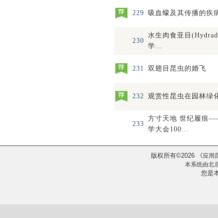
229
吸血蠓及其传播的疾
水生肉食亚目(Hydrad
230
学...
231
双翅目昆虫的婚飞
232
观赏性昆虫在园林绿
方寸天地 世纪履痕
233
学大会100...
版权所有
2026
《
©
应用
本系统由
北
您是