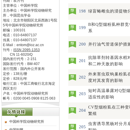
刊期：双月刊
主管单位：
中国科学院
主办单位：
中国科学院动物研究
198
绿盲蝽雌虫的浸提物
所，中国昆虫学会
地址：
北京市朝阳区北辰西路1号院
B和Q型烟粉虱种群
5号中国科学院动物研究所
199
邮编：
100101
系
电话：
010-64807137
传真：
010-64807137
200
并行油气管道保护措
E-Mail：
entom@ioz.ac.cn
刊号：
ISSN
2095-1353
CN
11-6020/Q
抗除草剂转基因水稻
国内发行代号：
2-151
201
国际发行代号：
BM-407
和二种天敌的影响
发行范围：国内外公开发布
定价：
138
元/册
外来害虫双钩巢粉虱
202
定价：
828
元/年
度对其发育的影响
银行汇款：中国工商银行北京海淀
西区支行
短时高温暴露对Q型
户名：中国科学院动物研究所
203
适应性的影响
帐号：0200 0045 0908 8125 063
CV型烟粉虱在三种
204
繁殖
中国科学院动物研究所
虫害诱导黑杨对分月
205
中国知网