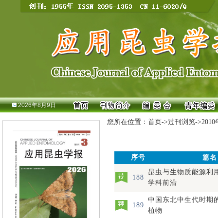
2026年8月9日
您所在位置：
首页
->
过刊浏览
->
201
序号
篇名
昆虫与生物质能源利
188
学科前沿
中国东北中生代时期
189
植物