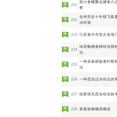
拟小食螨瓢虫捕食六
221
察
化州市近十年稻飞虱
222
治对策
223
江苏泰兴市首次发现
绿盲蝽捕食棉铃虫卵的
224
法
一种采集稻纵卷叶螟
225
法
226
一种昆虫过冷却点的
227
硅胶填充昆虫幼虫标
228
家庭致敏螨类概述