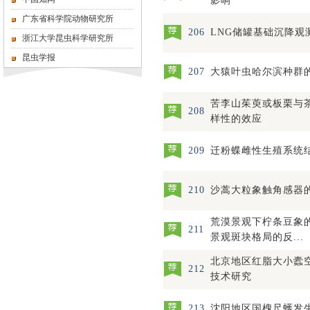
影响
广东省科学院动物研究所
206
LNG储罐基础沉降观
浙江大学昆虫科学研究所
昆虫学报
207
大猿叶虫哈尔滨种群
苦李山茱萸或板栗与
208
样性的效应
209
迁粉蝶雌性生殖系统
210
沙蒿大粒象触角感器
荒漠景观下柠条豆象
211
景观斑块格局的反...
北京地区红脂大小蠹
212
技术研究
213
沈阳地区国槐尺蠖发