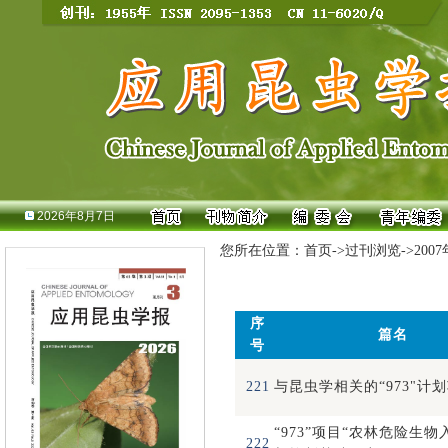
2026年8月7日
您所在位置：
首页
->
过刊浏览
->
200
序
篇名
号
221
与昆虫学相关的“973"计
“973”项目“农林危险生
222