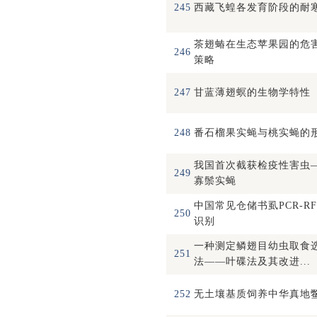
245
西藏飞蝗各发育阶段的耐
茶翅蝽在生态苹果园的危
246
策略
247
甘蓝薄翅螟的生物学特性
248
番石榴果实蝇与桃实蝇的
我国首次截获检疫性害虫
249
寡鬃实蝇
中国常见仓储书虱PCR-RF
250
识别
一种测定鳞翅目幼虫取食
251
法——叶碟法及其改进...
252
无土壤基质饲养中华真地