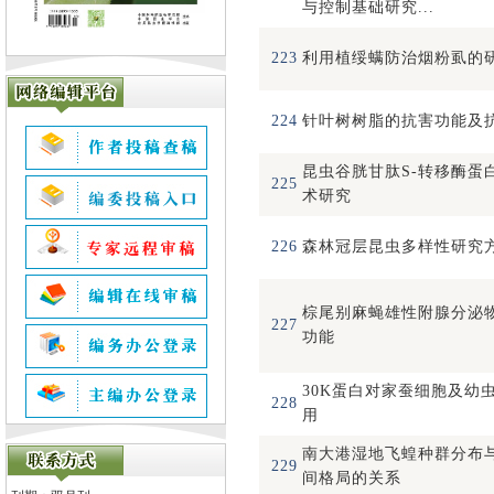
与控制基础研究...
223
利用植绥螨防治烟粉虱的
224
针叶树树脂的抗害功能及
昆虫谷胱甘肽S-转移酶蛋
225
术研究
226
森林冠层昆虫多样性研究
棕尾别麻蝇雄性附腺分泌
227
功能
30K蛋白对家蚕细胞及幼
228
用
南大港湿地飞蝗种群分布
229
间格局的关系