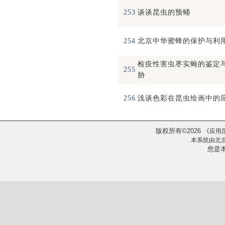
253
谈谈昆虫的预蛹
254
北京中华蜜蜂的保护与利
检疫性害虫枣实蝇的鉴定
255
胁
256
浅谈色彩在昆虫绘画中的
版权所有
2026
《
©
应用
本系统由
北
您是