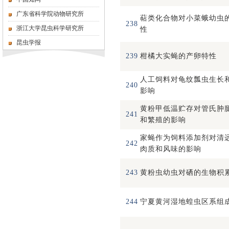
广东省科学院动物研究所
萜类化合物对小菜蛾幼虫
238
浙江大学昆虫科学研究所
性
昆虫学报
239
柑橘大实蝇的产卵特性
人工饲料对龟纹瓢虫生长
240
影响
黄粉甲低温贮存对管氏肿
241
和繁殖的影响
家蝇作为饲料添加剂对清
242
肉质和风味的影响
243
黄粉虫幼虫对硒的生物积
244
宁夏黄河湿地蝗虫区系组