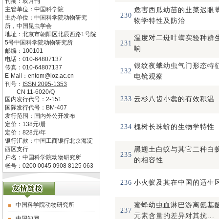
刊期：双月刊
主管单位：
中国科学院
危害西瓜幼苗的韭菜迟眼
230
主办单位：
中国科学院动物研究
物学特性及防治
所，中国昆虫学会
地址：
北京市朝阳区北辰西路1号院
温度对二斑叶螨实验种群
5号中国科学院动物研究所
231
响
邮编：
100101
电话：
010-64807137
银纹夜蛾幼虫气门形态特
传真：
010-64807137
232
E-Mail：
entom@ioz.ac.cn
电镜观察
刊号：
ISSN
2095-1353
CN
11-6020/Q
233
云杉八齿小蠹的有效积温
国内发行代号：
2-151
国际发行代号：
BM-407
发行范围：国内外公开发布
定价：
138
元/册
234
槐树长珠蚧的生物学特性
定价：
828
元/年
银行汇款：中国工商银行北京海淀
西区支行
黑翅土白蚁与其它二种白
235
户名：中国科学院动物研究所
的相容性
帐号：0200 0045 0908 8125 063
236
小火蚁及其在中国的适生
中国科学院动物研究所
蜜蜂幼虫血淋巴游离氨基
237
元素含量的差异对其抗...
中国知网