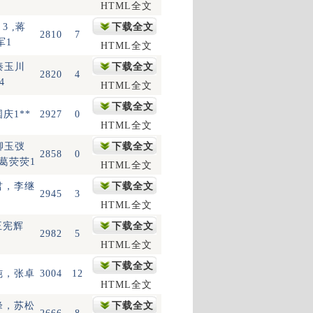
HTML全文
3 ,蒋
下载全文
2810
7
军1
HTML全文
秦玉川
下载全文
2820
4
4
HTML全文
下载全文
庆1**
2927
0
HTML全文
卿玉弢
下载全文
2858
0
葛荧荧1
HTML全文
君，李继
下载全文
2945
3
HTML全文
王宪辉
下载全文
2982
5
HTML全文
下载全文
纯，张卓
3004
12
HTML全文
峰，苏松
下载全文