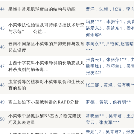
44
果蝇非常规肌球蛋白的结构与功能
曹洋，沈梅，张洁，李向
冯夏1**，李振宇1，吴
小菜蛾抗性治理及可持续防控技术研究
45
谌爱东3，吴益东4，侯
与示范*——公益...
何余容6
云南不同菜区小菜蛾的产卵规律与发育
李向永**,尹艳琼,赵雪
46
起点温度
***
张贵云1，张丽萍1**，
山西十字花科小菜蛾种群消长动态及几
47
魏明峰1，范巧兰1，吴
种杀虫剂的触杀毒...
张友军2
虫害诱导的植株对小菜蛾取食和生长发
48
张二娜，黄斌，侯有明*
育的影响
49
寄主胁迫下小菜蛾种群的RAPD分析
罗德，黄斌，侯有明**
小菜蛾中肠氨肽酶N3基因片断克隆技
常晓丽**，吴青君，王
50
巧及其表达量
宝云，张友军***
朱勋1,2，吴青君2，张