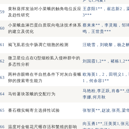
尹飞1,冯夏1**
黄秋葵挥发油对小菜蛾的触角电位反应
王彦阳1**，崔志新2，
59
及趋性研究
3***
小菜蛾血淋巴蛋白质双向电泳技术体系
蔡来来**，李灵顺，邹
60
的建立及优化
鸣，王世贵***
61
褐飞虱若虫中肠凋亡细胞的检测
汪晓雪，刘晓黎，杨之帆
微卫星位点在Q型烟粉虱入侵种群中的
62
刘国霞1,2**，褚栋1,2*
多态性分析
两种赤眼蜂在半自然条件下对灰白蚕蛾
欧海英1，2，田明义1
63
卵的搜索寄生能力
1，何余容1**
马艳粉,李正跃,肖春**,
64
马铃薯块茎蛾的交配行为
李娜,何月秋
65
番石榴实蝇寄主选择性试验
张智英**,赵波,张亮,梁
向玉勇1**,汪美英1,张元
66
温度对金银花尺蠖存活和繁殖的影响