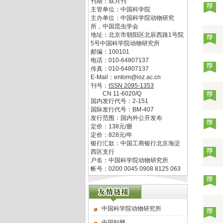
刊期：双月刊
主管单位：
中国科学院
主办单位：
中国科学院动物研究
所，中国昆虫学会
地址：
北京市朝阳区北辰西路1号院
5号中国科学院动物研究所
邮编：
100101
电话：
010-64807137
传真：
010-64807137
E-Mail：
entom@ioz.ac.cn
刊号：
ISSN
2095-1353
CN
11-6020/Q
国内发行代号：
2-151
国际发行代号：
BM-407
发行范围：国内外公开发布
定价：
138
元/册
定价：
828
元/年
银行汇款：中国工商银行北京海淀
西区支行
户名：中国科学院动物研究所
帐号：0200 0045 0908 8125 063
中国科学院动物研究所
中国知网