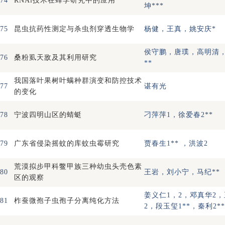
74
RNAi技术在蜂学研究中的应用
坤***
75
昆虫抗药性测定与杀虫剂穿透生物学
杨健，王真，姚安庆*
侯守鹏，唐璞，高明清
76
桑粉虱天敌及其利用研究
**
我国落叶果树叶螨种群演变和防控技术
77
谌有光
的变化
78
宁波四明山区的蜻蜓
刁萍萍1，徐爱春2**
79
广东省侵染摇蚊的库蚊虫霉研究
贾春生1** ，洪波2
荒漠拟步甲科鳖甲族三种幼虫头壳色素
80
王岩，刘小宁，马纪**
区的观察
姜义仁1，2，邓真华2
81
柞蚕微孢子虫孢子分离纯化方法
2，段玉玺1**，秦利2**