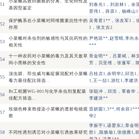
小菜蛾高效Bt菌株的分离、生化特性及
51
刘春光1，刘岩林1，余
基因型鉴定
景伟1，薛原1，杨峰山1
保护酶系在小菜蛾对阿维菌素抗性中的
吴青君1**，张友军1，
52
作用
1，张文吉2
小菜蛾对杀虫剂的敏感性与其抗药性的
尹艳琼**,赵雪晴,李向
53
相关性
***
十一种农药对小菜蛾的毒力及其天敌草
章金明**，吕要斌，林
54
间小黑蛛的安全性
芳，贝亚维，张蓬军，
溴虫腈、茚虫威与氟啶脲混配对小菜蛾
吕桂贞1,余明华2,邱浩1
55
毒力最佳配比筛选...
1,王一喆1,游红1,李建洪
Bt工程菌WG-001与化学杀虫剂复配最
张聪冲，邱浩，覃春华
56
佳配方筛选...
李建洪**
玫烟色棒束孢侵染小菜蛾的透射电镜观
雷妍圆1,3**,何余容1**
57
察
华2
李振宇1,谌爱东2,章金明
58
不同性诱剂诱芯对小菜蛾引诱效果研究
胜1 ,陈焕瑜1,张德雍1,