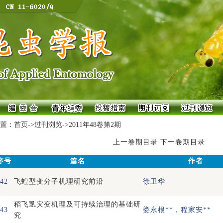
置：
首页
->
过刊浏览
->
2011年48卷第2期
上一卷期目录
下一卷期目录
序号
篇名
作者
42
飞蝗型变分子机理研究前沿
徐卫华
稻飞虱灾变机理及可持续治理的基础研
43
娄永根**，程家安**
究