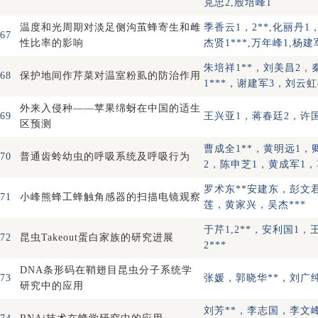
克忠2,殷培峰1
温度和光周期对淡足侧沟茧蜂寄生和雌
季香云1，2**,化丽丹1，
67
性比率的影响
杰贤1***,万年峰1,杨建
朱培祥1**，刘美昌2，
68
保护地间作芹菜对温室粉虱的防治作用
1***，谢建军3，刘云虹
外来入侵种——苹果绵蚜在中国的适生
69
王兴亚1，蒋春廷2，许国
区预测
曹成全1**，黄明远1，
70
普通齿蛉幼虫的呼吸系统及呼吸行为
2，陈申芝1，黄成军1，
罗术东**安建东，彭文
71
小峰熊蜂工蜂触角感器的扫描电镜观察
莲，黄家兴，吴杰***
于芹1,2**，安利国1，
72
昆虫Takeout蛋白家族的研究进展
2***
DNA条形码在鞘翅目昆虫分子系统学
73
张媛，郭晓华**，刘广
研究中的应用
刘芳**，李志国，李文