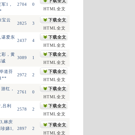
下载全文
亚军1，
2704
0
HTML全文
*
徐宝云
下载全文
2825
3
HTML全文
永,谌爱东
下载全文
2437
4
HTML全文
文彩，黄
下载全文
3089
1
陈诚
HTML全文
,毕道芬
下载全文
2972
2
1**
HTML全文
，游红，
下载全文
2761
0
HTML全文
*,吕利
下载全文
2578
2
HTML全文
3,林庆
下载全文
胡珍娣1,
2897
2
HTML全文