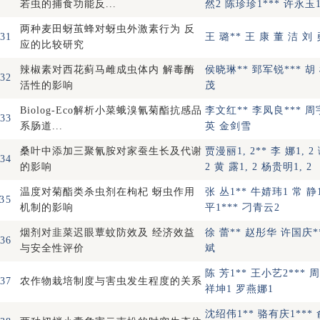
若虫的捕食功能反...
然2 陈珍珍1*** 许永玉1
两种麦田蚜茧蜂对蚜虫外激素行为 反
31
王 璐** 王 康 董 洁 刘 
应的比较研究
辣椒素对西花蓟马雌成虫体内 解毒酶
侯晓琳** 郅军锐*** 胡
32
活性的影响
茂
Biolog-Eco解析小菜蛾溴氰菊酯抗感品
李文红** 李凤良*** 周
33
系肠道...
英 金剑雪
桑叶中添加三聚氰胺对家蚕生长及代谢
贾漫丽1, 2** 李 娜1, 2
34
的影响
2 黄 露1, 2 杨贵明1, 2
温度对菊酯类杀虫剂在枸杞 蚜虫作用
张 丛1** 牛婧玮1 常 静
35
机制的影响
平1*** 刁青云2
烟剂对韭菜迟眼蕈蚊防效及 经济效益
徐 蕾** 赵彤华 许国庆*
36
与安全性评价
斌
陈 芳1** 王小艺2*** 周
37
农作物栽培制度与害虫发生程度的关系
祥坤1 罗燕娜1
沈绍伟1** 骆有庆1***