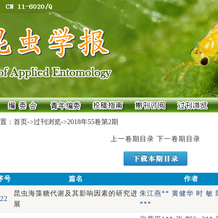
置：
首页
->
过刊浏览
->
2018年55卷第2期
上一卷期目录
下一卷期目录
序号
篇名
作者
昆虫海藻糖代谢及其影响因素的研究进
朱江燕** 黄健华 时 敏
22
展
***