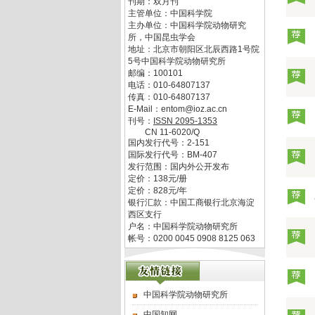
刊期：双月刊
主管单位：
中国科学院
主办单位：
中国科学院动物研究
所，中国昆虫学会
地址：
北京市朝阳区北辰西路1号院
5号中国科学院动物研究所
邮编：
100101
电话：
010-64807137
传真：
010-64807137
E-Mail：
entom@ioz.ac.cn
刊号：
ISSN
2095-1353
CN
11-6020/Q
国内发行代号：
2-151
国际发行代号：
BM-407
发行范围：国内外公开发布
定价：
138
元/册
定价：
828
元/年
银行汇款：中国工商银行北京海淀
西区支行
户名：中国科学院动物研究所
帐号：0200 0045 0908 8125 063
中国科学院动物研究所
中国知网