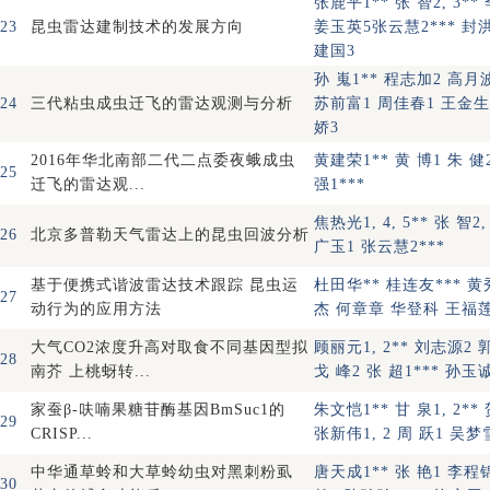
张鹿平1** 张 智2, 3**
23
昆虫雷达建制技术的发展方向
姜玉英5张云慧2*** 封
建国3
孙 嵬1** 程志加2 高月波
24
三代粘虫成虫迁飞的雷达观测与分析
苏前富1 周佳春1 王金生
娇3
2016年华北南部二代二点委夜蛾成虫
黄建荣1** 黄 博1 朱 健
25
迁飞的雷达观...
强1***
焦热光1, 4, 5** 张 智2,
26
北京多普勒天气雷达上的昆虫回波分析
广玉1 张云慧2***
基于便携式谐波雷达技术跟踪 昆虫运
杜田华** 桂连友*** 黄
27
动行为的应用方法
杰 何章章 华登科 王福
大气CO2浓度升高对取食不同基因型拟
顾丽元1, 2** 刘志源2 
28
南芥 上桃蚜转...
戈 峰2 张 超1*** 孙玉诚
家蚕β-呋喃果糖苷酶基因BmSuc1的
朱文恺1** 甘 泉1, 2**
29
CRISP...
张新伟1, 2 周 跃1 吴梦
中华通草蛉和大草蛉幼虫对黑刺粉虱
唐天成1** 张 艳1 李程
30