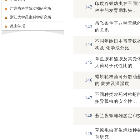
印度谷螟幼虫在不同
142
广东省科学院动物研究所
种中的发育期和头...
浙江大学昆虫科学研究所
吊飞条件下八种天蛾
昆虫学报
143
的关系
不同年龄日本弓背蚁
144
构及 化学成分比...
章鱼胺和酪胺及其受
145
大蓟马子代性比的...
蜡蚧轮枝菌可分散油
146
的 防效及温湿度...
不同种类农药对棉蚜
147
多异瓢虫的安全性...
148
葱兰夜蛾雌雄鉴定和
草原毛虫寄生蝇物种
149
育研究