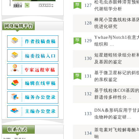
松毛虫赤眼蜂滞育预
127
代谢组学分析
棒尾小蛩螽线粒体基
128
统进化研究
Ywhae与Notch1
129
组织和 ...
短星翅蝗转录组分析
130
及基因的鉴定
基于微卫星标记的斜
131
的亲权鉴定
基于线粒体COⅠ基因
132
群遗传多样性分...
DNA条形码应用于甘
133
虫物种的鉴定研...
茶皂素对飞蝗解毒酶
134
响