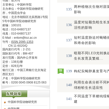
刊期：双月刊
主管单位：
中国科学院
两种植物次生物对甜
主办单位：
中国科学院动物研究
135
影响
所，中国昆虫学会
地址：
北京市朝阳区北辰西路1号院
5号中国科学院动物研究所
温度对短额负蝗生长
136
邮编：
100101
活性的影响
电话：
010-64807137
传真：
010-64807137
短时温度胁迫对蝇蛹
E-Mail：
entom@ioz.ac.cn
137
刊号：
ISSN
2095-1353
和寿命的影响
CN
11-6020/Q
国内发行代号：
2-151
暗期不同LED光转换
国际发行代号：
BM-407
138
发行范围：国内外公开发布
生长发育及繁殖...
定价：
138
元/册
定价：
828
元/年
银行汇款：中国工商银行北京海淀
139
枸杞实蝇卵巢发育与
西区支行
户名：中国科学院动物研究所
利用生命表分析不同
帐号：0200 0045 0908 8125 063
140
绵粉蚧生长适应性
不同温度下草栖钝绥
141
建
中国科学院动物研究所
中国知网