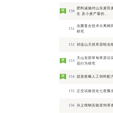
肥料减施对山东麦田
150
生 及小麦产量的...
虫菌复合技术分离棉
151
研究
152
祁连山天然草原蝗虫
天山东部草甸草原访
153
花行为研究
154
甜菜夜蛾人工饲料配
155
正交试验优化七星瓢
156
兴义维蚋实验室饲养