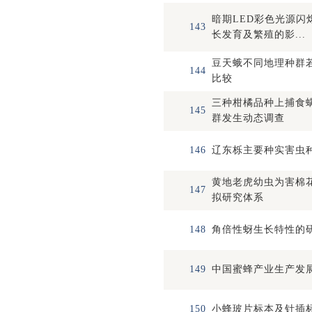
暗期LED彩色光源闪
143
长发育及繁殖的影...
豆天蛾不同地理种群
144
比较
三种柑橘品种上捕食
145
群发生动态调查
146
辽东栎主要种实害虫
黄地老虎幼虫为害棉
147
拟研究体系
148
角倍性蚜生长特性的
149
中国蜜蜂产业生产发
150
小蜂玻片标本及针插