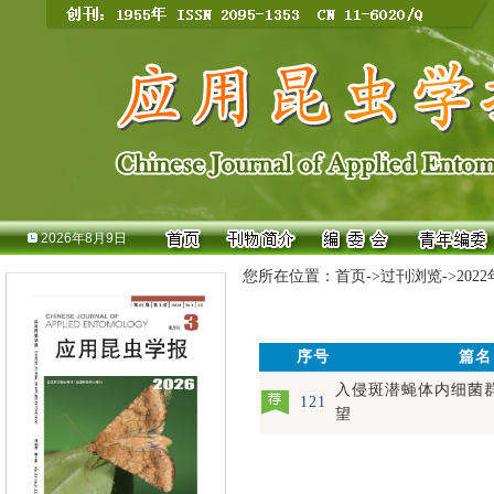
2026年8月9日
您所在位置：
首页
->
过刊浏览
->
202
序号
篇名
入侵斑潜蝇体内细菌
121
望