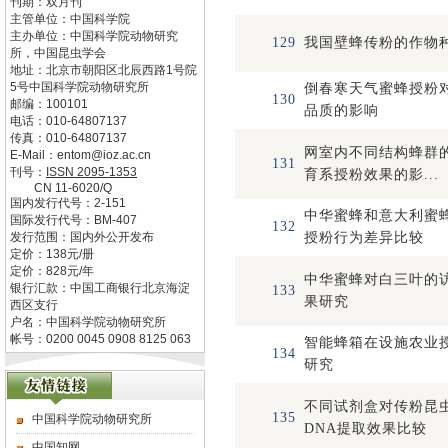
刊期：双月刊
主管单位：
中国科学院
主办单位：
中国科学院动物研究
129
我国壁蜂传粉的作物
所，中国昆虫学会
地址：
北京市朝阳区北辰西路1号院
5号中国科学院动物研究所
倒春寒天气蜜蜂授粉
130
邮编：
100101
品质的影响
电话：
010-64807137
传真：
010-64807137
网室内不同结构蜂群
E-Mail：
entom@ioz.ac.cn
131
刊号：
ISSN
2095-1353
育系授粉效果的影...
CN
11-6020/Q
国内发行代号：
2-151
中华蜜蜂和意大利蜜
国际发行代号：
BM-407
132
发行范围：国内外公开发布
授粉行为差异比较
定价：
138
元/册
定价：
828
元/年
中华蜜蜂对白三叶的
银行汇款：中国工商银行北京海淀
133
果研究
西区支行
户名：中国科学院动物研究所
帐号：0200 0045 0908 8125 063
智能蜂箱在设施农业
134
研究
不同试剂盒对传粉昆
135
中国科学院动物研究所
DNA提取效果比较
中国知网