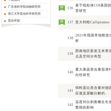
基于线粒体COⅠ基因
广东省科学院动物研究所
136
育研究
浙江大学昆虫科学研究所
昆虫学报
137
意大利蝗Calliptamus it
2021年我国草地螟
138
析
西南地区新发玉米害
139
点及空间分布型
重大果蔬害虫番茄潜
140
向性研究
饵料蛋白质含量对德
141
应激及尿酸分解的...
温度对白刺夜蛾生长
142
繁殖的影响