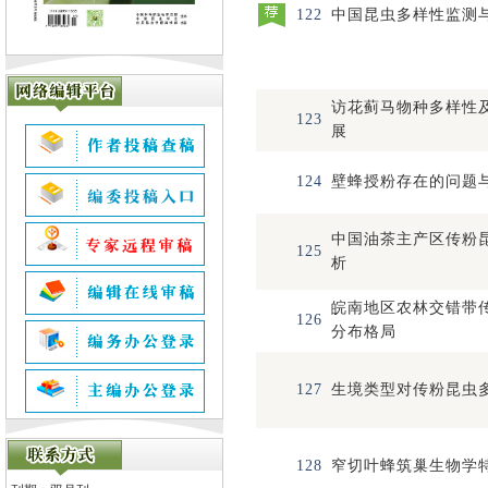
122
中国昆虫多样性监测
访花蓟马物种多样性
123
展
124
壁蜂授粉存在的问题
中国油茶主产区传粉
125
析
皖南地区农林交错带
126
分布格局
127
生境类型对传粉昆虫
128
窄切叶蜂筑巢生物学